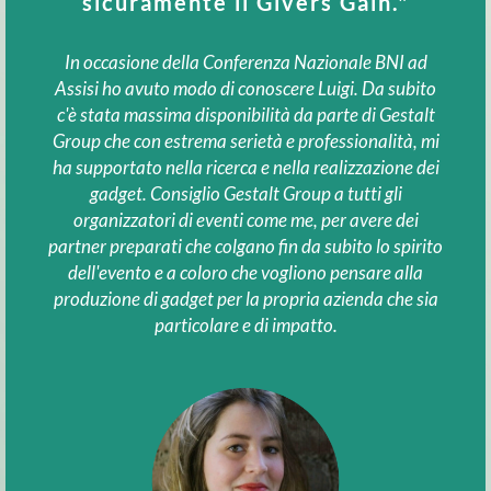
ma 
sicuramente il Givers Gain."
In occasione della Conferenza Nazionale BNI ad
Assisi ho avuto modo di conoscere Luigi. Da subito
c'è stata massima disponibilità da parte di Gestalt
Ricon
Group che con estrema serietà e professionalità, mi
quel 
ha supportato nella ricerca e nella realizzazione dei
ag
gadget. Consiglio Gestalt Group a tutti gli
piac
organizzatori di eventi come me, per avere dei
No
partner preparati che colgano fin da subito lo spirito
att
dell'evento e a coloro che vogliono pensare alla
alla
produzione di gadget per la propria azienda che sia
può 
particolare e di impatto.