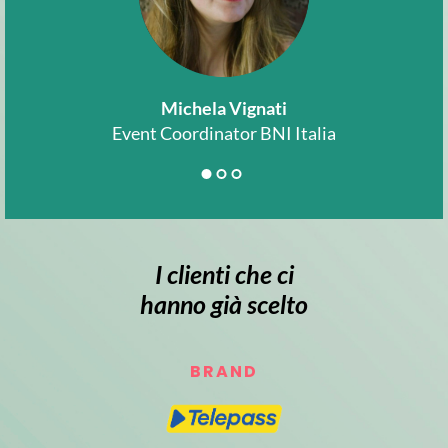
Michela Vignati
A
Event Coordinator BNI Italia
I clienti che ci
hanno già scelto
BRAND