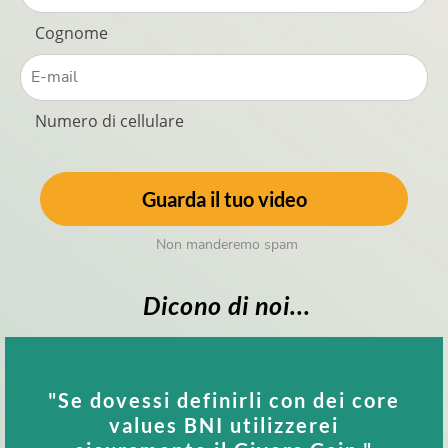
Cognome
Numero di cellulare
Guarda il tuo video
Non manderemo spam
Dicono di noi...
"Se dovessi definirli con dei core
n
values BNI utilizzerei